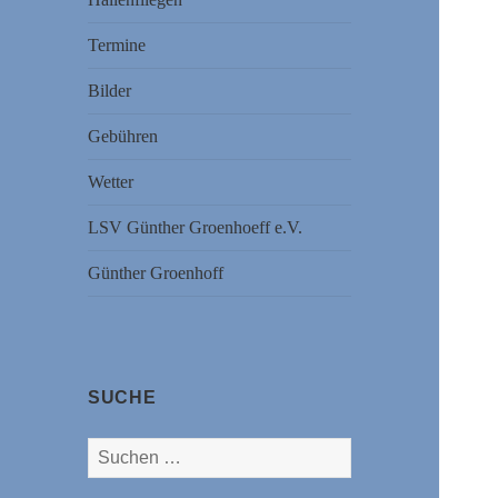
Termine
Bilder
Gebühren
Wetter
LSV Günther Groenhoeff e.V.
Günther Groenhoff
SUCHE
Suchen
nach: