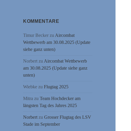
KOMMENTARE
Timur Becker
zu
Aircombat
Wettbewerb am 30.08.2025 (Update
siehe ganz unten)
Norbert
zu
Aircombat Wettbewerb
am 30.08.2025 (Update siehe ganz
unten)
Wiebke
zu
Flugtag 2025
Mitra
zu
Team Hochdecker am
längsten Tag des Jahres 2025
Norbert
zu
Grosser Flugtag des LSV
Stade im September