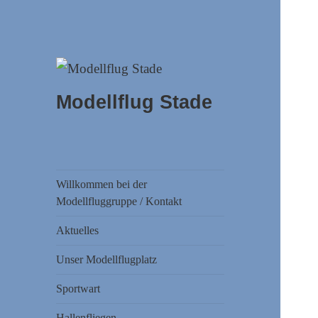
Modellflug Stade
Willkommen bei der
Modellfluggruppe / Kontakt
Aktuelles
Unser Modellflugplatz
Sportwart
Hallenfliegen