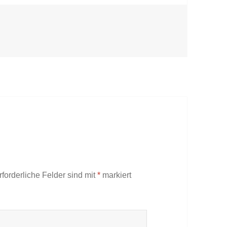
er
rforderliche Felder sind mit
*
markiert